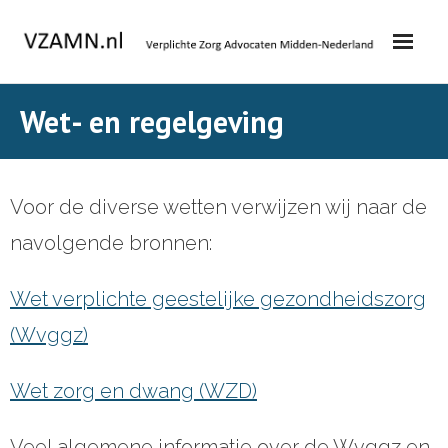
Skip
to
content
Wet- en regelgeving
Voor de diverse wetten verwijzen wij naar de
navolgende bronnen:
Wet
verplichte geestelijke gezondheidszorg
(Wvggz)
Wet zorg en dwang (WZD)
Veel algemene informatie over de Wvggz en